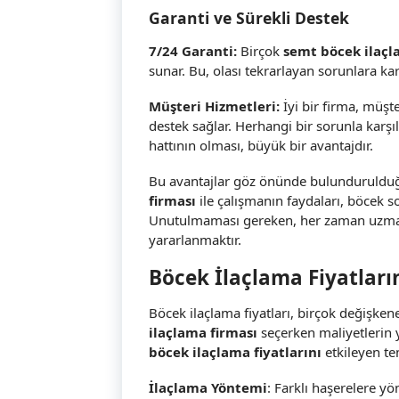
Garanti ve Sürekli Destek
7/24 Garanti:
Birçok
semt böcek ilaçl
sunar. Bu, olası tekrarlayan sorunlara karş
Müşteri Hizmetleri:
İyi bir firma, müş
destek sağlar. Herhangi bir sorunla karşıl
hattının olması, büyük bir avantajdır.
Bu avantajlar göz önünde bulundurulduğu
firması
ile çalışmanın faydaları, böcek s
Unutulmaması gereken, her zaman uzman
yararlanmaktır.
Böcek İlaçlama Fiyatların
Böcek ilaçlama fiyatları, birçok değişkene
ilaçlama firması
seçerken maliyetlerin y
böcek ilaçlama fiyatlarını
etkileyen te
İlaçlama Yöntemi
: Farklı haşerelere yö