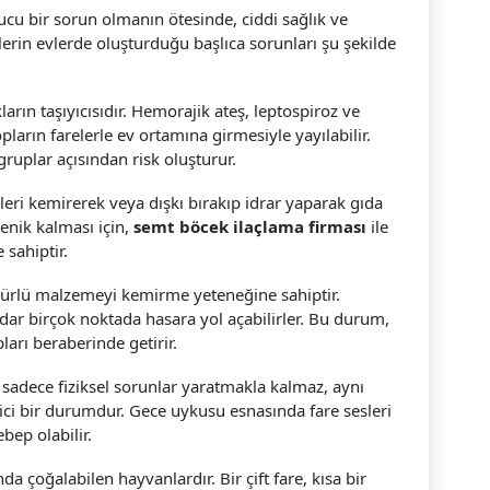
zucu bir sorun olmanın ötesinde, ciddi sağlık ve
lerin evlerde oluşturduğu başlıca sorunları şu şekilde
ıkların taşıyıcısıdır. Hemorajik ateş, leptospiroz ve
pların farelerle ev ortamına girmesiyle yayılabilir.
 gruplar açısından risk oluşturur.
kleri kemirerek veya dışkı bırakıp idrar yaparak gıda
yenik kalması için,
semt böcek ilaçlama firması
ile
 sahiptir.
er türlü malzemeyi kemirme yeteneğine sahiptir.
dar birçok noktada hasara yol açabilirler. Bu durum,
arı beraberinde getirir.
ı sadece fiziksel sorunlar yaratmakla kalmaz, aynı
ici bir durumdur. Gece uykusu esnasında fare sesleri
ep olabilir.
nda çoğalabilen hayvanlardır. Bir çift fare, kısa bir