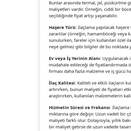
Bunlar arasında termal, jel, püskürtme g
maliyetleri vardır. Örneğin, ciddi bir böc
seçildiğinde fiyat artışı yaşanabilir.
Haşere Türü
: İlaçlama yapılacak haşere 
zararlılar (örneğin, hamamböceği veya ka
sunulurken, fareler için kullanılan özel ila
neye gelmez gibi bilgiler de bu noktada y
Ev veya İş Yerinin Alanı
: Uygulanacak i
müdahale edileceği de fiyatlandırmada ö
firması daha fazla malzeme ve iş gücü ha
İlaç Kalitesi
: Kaliteli ve etkili ilaçların
artırırken, bunun maliyeti de fiyatları etk
araştırırken, kullanılan malzemelerin kal
Hizmetin Süresi ve Frekansı
: İlaçlama
miktarına göre değişir. Uzun vadeli bir çö
maliyeti farklı olur. Dolayısıyla, yıllık 
bir maliyet getirse de uzun vadede tasarru