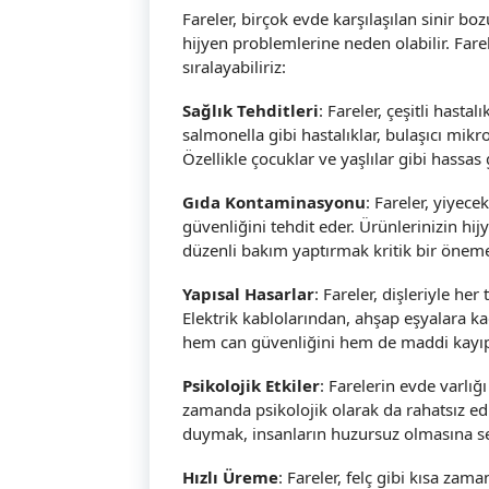
Fareler, birçok evde karşılaşılan sinir bo
hijyen problemlerine neden olabilir. Fare
sıralayabiliriz:
Sağlık Tehditleri
: Fareler, çeşitli hastal
salmonella gibi hastalıklar, bulaşıcı mikro
Özellikle çocuklar ve yaşlılar gibi hassas
Gıda Kontaminasyonu
: Fareler, yiyece
güvenliğini tehdit eder. Ürünlerinizin hij
düzenli bakım yaptırmak kritik bir öneme
Yapısal Hasarlar
: Fareler, dişleriyle h
Elektrik kablolarından, ahşap eşyalara ka
hem can güvenliğini hem de maddi kayıpl
Psikolojik Etkiler
: Farelerin evde varlığ
zamanda psikolojik olarak da rahatsız ed
duymak, insanların huzursuz olmasına seb
Hızlı Üreme
: Fareler, felç gibi kısa zama