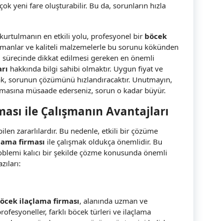
ok yeni fare oluşturabilir. Bu da, sorunların hızla
kurtulmanın en etkili yolu, profesyonel bir
böcek
lemanlar ve kaliteli malzemelerle bu sorunu kökünden
a
sürecinde dikkat edilmesi gereken en önemli
arı
hakkında bilgi sahibi olmaktır. Uygun fiyat ve
şmak, sorunun çözümünü hızlandıracaktır. Unutmayın,
almasına müsaade ederseniz, sorun o kadar büyür.
ası ile Çalışmanın Avantajları
ilen zararlılardır. Bu nedenle, etkili bir çözüme
lama firması
ile çalışmak oldukça önemlidir. Bu
roblemi kalıcı bir şekilde çözme konusunda önemli
zıları:
öcek ilaçlama firması
, alanında uzman ve
ofesyoneller, farklı böcek türleri ve ilaçlama