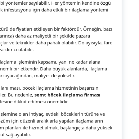
ibi yöntemler sayılabilir. Her yöntemin kendine özgü
ek infestasyonu için daha etkili bir ilaçlama yöntemi
türü de fiyatları etkileyen bir faktördür. Örneğin, bazı
rınca) daha az maliyetli bir şekilde pazara
çlar ve teknikler daha pahalı olabilir. Dolayısıyla, fare
ardımcı olabilir.
laçlama işleminin kapsamı, yani ne kadar alana
nemli bir etkendir. Daha büyük alanlarda, ilaçlama
rcayacağından, maliyet de yükselir.
 kullanılması, böcek ilaçlama hizmetinin başarısını
iler. Bu nedenle,
semt böcek ilaçlama firması
itesine dikkat edilmesi önemlidir.
 işlemine olan ihtiyaç, evdeki böceklerin türüne ve
züm için düzenli aralıklarla yapılan ilaçlamaların
bakım planları ile hizmet almak, başlangıçta daha yüksek
f sağlayabilir.