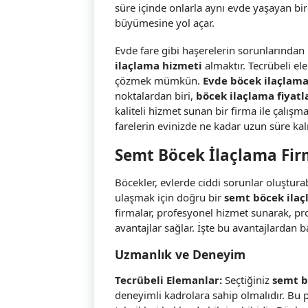
süre içinde onlarla aynı evde yaşayan birç
büyümesine yol açar.
Evde fare gibi haşerelerin sorunlarından 
ilaçlama hizmeti
almaktır. Tecrübeli e
çözmek mümkün.
Evde böcek ilaçlam
noktalardan biri,
böcek ilaçlama fiyatl
kaliteli hizmet sunan bir firma ile çalı
farelerin evinizde ne kadar uzun süre k
Semt Böcek İlaçlama Firm
Böcekler, evlerde ciddi sorunlar oluşturab
ulaşmak için doğru bir
semt böcek ilaç
firmalar, profesyonel hizmet sunarak, p
avantajlar sağlar. İşte bu avantajlardan ba
Uzmanlık ve Deneyim
Tecrübeli Elemanlar:
Seçtiğiniz
semt b
deneyimli kadrolara sahip olmalıdır. Bu pr