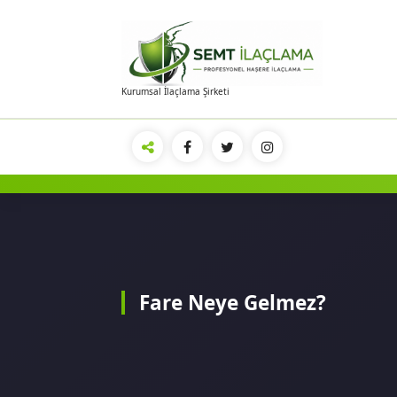
İçeriğe
geç
Kurumsal İlaçlama Şirketi
Fare Neye Gelmez?