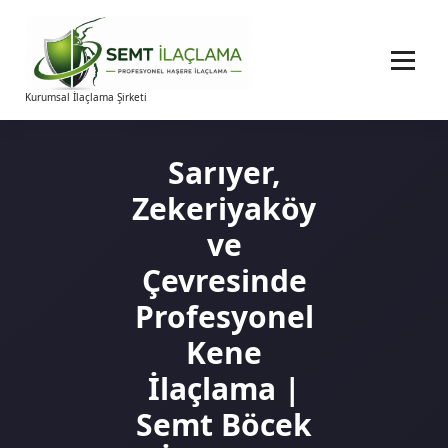
İçeriğe
geç
Kurumsal İlaçlama Şirketi
Sarıyer,
Zekeriyaköy
ve
Çevresinde
Profesyonel
Kene
İlaçlama |
Semt Böcek