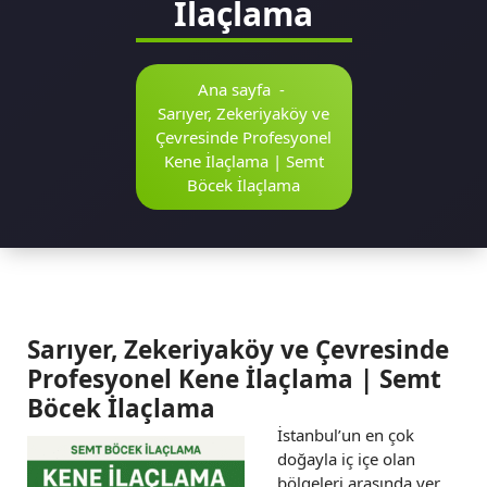
İlaçlama
Ana sayfa
-
Sarıyer, Zekeriyaköy ve
Çevresinde Profesyonel
Kene İlaçlama | Semt
Böcek İlaçlama
Sarıyer, Zekeriyaköy ve Çevresinde
Profesyonel Kene İlaçlama | Semt
Böcek İlaçlama
İstanbul’un en çok
doğayla iç içe olan
bölgeleri arasında yer